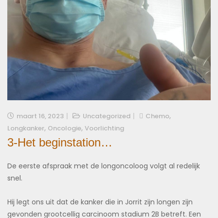
,
maart 16, 2023
Uncategorized
Chemo
,
,
Longkanker
Oncologie
Voorlichting
3-Het beginstation…
De eerste afspraak met de longoncoloog volgt al redelijk
snel.
Hij legt ons uit dat de kanker die in Jorrit zijn longen zijn
gevonden grootcellig carcinoom stadium 2B betreft. Een