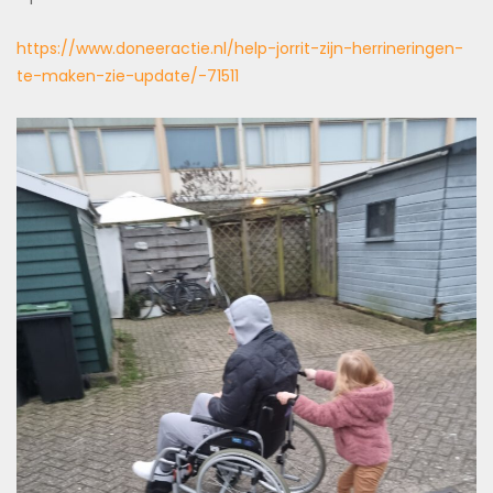
https://www.doneeractie.nl/help-jorrit-zijn-herrineringen-
te-maken-zie-update/-71511