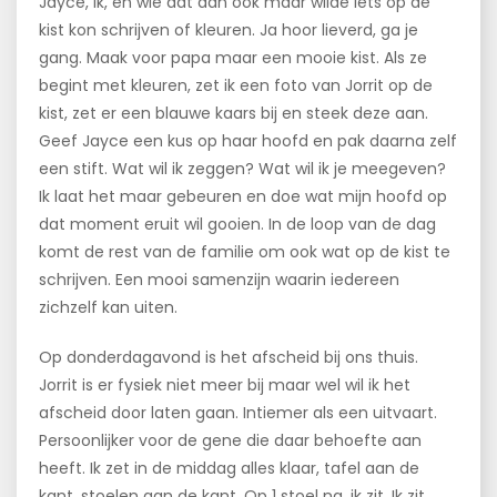
Jayce, ik, en wie dat dan ook maar wilde iets op de
kist kon schrijven of kleuren. Ja hoor lieverd, ga je
gang. Maak voor papa maar een mooie kist. Als ze
begint met kleuren, zet ik een foto van Jorrit op de
kist, zet er een blauwe kaars bij en steek deze aan.
Geef Jayce een kus op haar hoofd en pak daarna zelf
een stift. Wat wil ik zeggen? Wat wil ik je meegeven?
Ik laat het maar gebeuren en doe wat mijn hoofd op
dat moment eruit wil gooien. In de loop van de dag
komt de rest van de familie om ook wat op de kist te
schrijven. Een mooi samenzijn waarin iedereen
zichzelf kan uiten.
Op donderdagavond is het afscheid bij ons thuis.
Jorrit is er fysiek niet meer bij maar wel wil ik het
afscheid door laten gaan. Intiemer als een uitvaart.
Persoonlijker voor de gene die daar behoefte aan
heeft. Ik zet in de middag alles klaar, tafel aan de
kant, stoelen aan de kant. Op 1 stoel na, ik zit. Ik zit