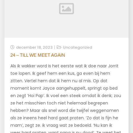
december 18, 2023
Uncategorized
24 – TILL WE MEET AGAIN
Als ik wakker word is het eerste wat ik doe naar Jorrit
toe lopen. Ik geef hem een kus, ga even bij hem
zitten. Vertel hem dat ik hem nu al mis. Op dat
moment komt Jayce aangehuppelt, springt op bed
en zegt ‘Hoi Pap’. Ik voel een steek omdat ik denk; zou
ze het misschien toch niet helemaal begrepen
hebben? Maar als snel word die twijfel weggenomen
als ze ineens heel hard gaat praten. ‘Zo dat is fijn he
mam’, zegt ze. ik vraag wat ze bedoeld. ‘Nu kan ik
weer hard praten, want papa is nu dood’. Ze weet het,