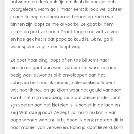
antwoord en denk ook fijn dat ik al die boekjes heb
voorgelezen. Mam ga jij maar eerst ik loop wel achter
je aan. Ik loop de slaapkamer binnen en zodra we
binnen zijn loopt ze me al voorbij. Ze gaat bij hem
zitten en pakt zijn hand. Praat tegen me wat ze voelt
en hoe gek het is dat papa zo koud is. Ok nu ga ik
weer spelen zegt ze en loopt weg.
Ze doet haar ding, loopt af en toe bij Jorrit naar
binnen en gaat dan weer verder met waar ze mee
bezig was. ’s Avonds al ik enveloppen aan het
schrijven ben hoor ik ineens ; kielekielekiele. Ik denk
wat hoor ik nou en ga kijken waar het geluid vandaan
komt. Tot mijn verbazing zie ik dat Jayce onder Jorrit
zijn voeten aan het kietelen is. Ik schiet in de lach en
zeg Wat doe jij nou? Ze zegt Ja mam nu kan ik van
papa winnen want nu is hij dood. Ik denk meteen dit is
haar manier van verwerken. Haha ja klopt lieverd, kom