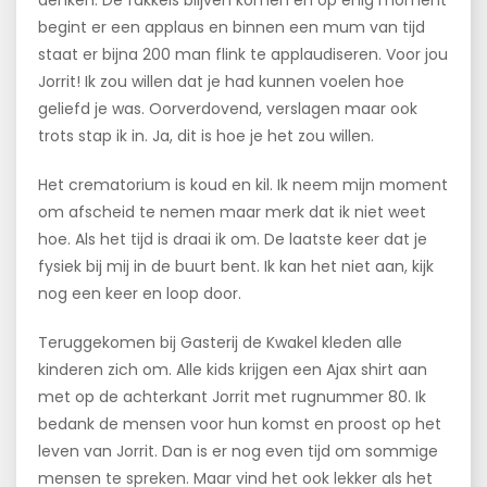
denken. De fakkels blijven komen en op enig moment
begint er een applaus en binnen een mum van tijd
staat er bijna 200 man flink te applaudiseren. Voor jou
Jorrit! Ik zou willen dat je had kunnen voelen hoe
geliefd je was. Oorverdovend, verslagen maar ook
trots stap ik in. Ja, dit is hoe je het zou willen.
Het crematorium is koud en kil. Ik neem mijn moment
om afscheid te nemen maar merk dat ik niet weet
hoe. Als het tijd is draai ik om. De laatste keer dat je
fysiek bij mij in de buurt bent. Ik kan het niet aan, kijk
nog een keer en loop door.
Teruggekomen bij Gasterij de Kwakel kleden alle
kinderen zich om. Alle kids krijgen een Ajax shirt aan
met op de achterkant Jorrit met rugnummer 80. Ik
bedank de mensen voor hun komst en proost op het
leven van Jorrit. Dan is er nog even tijd om sommige
mensen te spreken. Maar vind het ook lekker als het