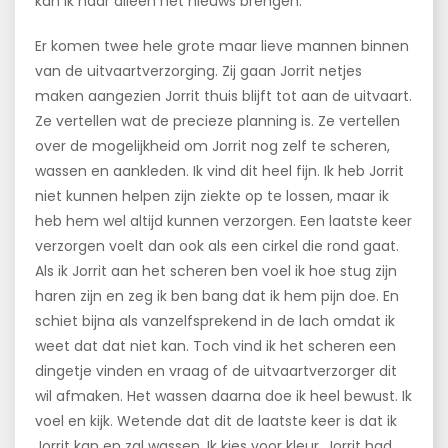
kan ik haar alleen het nieuws brengen.
Er komen twee hele grote maar lieve mannen binnen
van de uitvaartverzorging. Zij gaan Jorrit netjes
maken aangezien Jorrit thuis blijft tot aan de uitvaart.
Ze vertellen wat de precieze planning is. Ze vertellen
over de mogelijkheid om Jorrit nog zelf te scheren,
wassen en aankleden. Ik vind dit heel fijn. Ik heb Jorrit
niet kunnen helpen zijn ziekte op te lossen, maar ik
heb hem wel altijd kunnen verzorgen. Een laatste keer
verzorgen voelt dan ook als een cirkel die rond gaat.
Als ik Jorrit aan het scheren ben voel ik hoe stug zijn
haren zijn en zeg ik ben bang dat ik hem pijn doe. En
schiet bijna als vanzelfsprekend in de lach omdat ik
weet dat dat niet kan. Toch vind ik het scheren een
dingetje vinden en vraag of de uitvaartverzorger dit
wil afmaken. Het wassen daarna doe ik heel bewust. Ik
voel en kijk. Wetende dat dit de laatste keer is dat ik
Jorrit kan en zal wassen. Ik kies voor kleur. Jorrit had