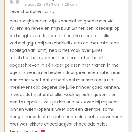
maart 22, 2023 om 7:28 am
lieve chantal en jorrit,
persoonlijk kennen wij elkaar niet zo goed maar via
Willem en renee en mijn buuf Esther ben ik redelijk op
de hoogte van de klote tijd en alle ellende….. jullie
verhaal grijpt mij verschrikkelijk aan en met mijn rene
(collega van jorrit) heb ik het vaak over jullie!
ik heb het hele verhaal hoe chantal het heeft
opgeschreven in één keer gelezen met tranen in me
ogen! ik weet jullie hebben daar geen ene malle moer
aan maar weet dat er heel veel mensen met jullie
meeleven! ook degene die jullie minder goed kennen.
ik weet dat jij chantal elke week bij es langs komt en
een tas oppikt…. zou je dan aub ook even bij mij naar
binnen willen lopen! ik weet dat een drempel soms
hoog is maar laat me jullie een klein beetje verwennen
met wat lekkere chocolaatjes! chocolade helpt
tenslotte altijd!